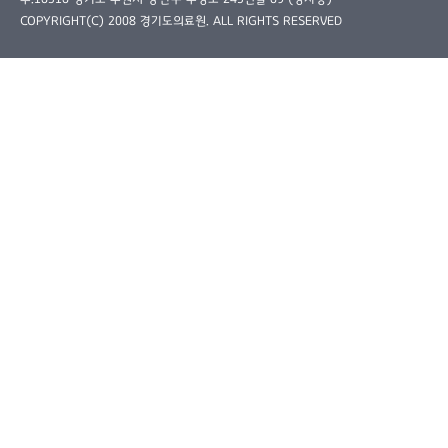
COPYRIGHT(C) 2008 경기도의료원. ALL RIGHTS RESERVED