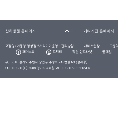
고정형/이동형 영상정보처리기기운영ㆍ관리방침
서비스헌장
고충
페이스북
트위터
직원 인트라넷
웹메일
우.16316 경기도 수원시 장안구 수성로 245번길 69 (정자동)
COPYRIGHT(C) 2008 경기도의료원. ALL RIGHTS RESERVED