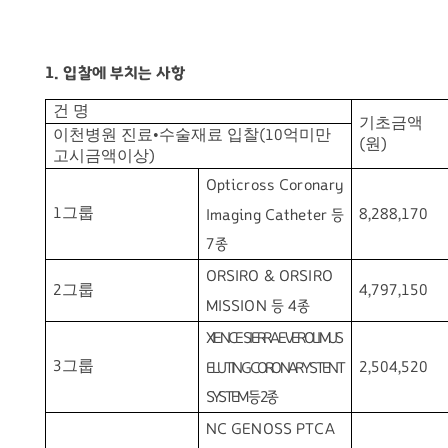
1.
입찰에 부치는 사항
건 명
기초금액
이천병원 진료
수술재료 입찰
억미만
•
(10
원
(
)
고시금액이상
)
Opticross Coronary
그룹
1
8,288,170
Imaging Catheter
등
7
종
ORSIRO & ORSIRO
그룹
2
4,797,150
MISSION
등
4
종
XIENCE SIERRA EVEROLIMUS
그룹
3
2,504,520
ELUTING CORONARY STENT
SYSTEM
등
2
종
NC GENOSS PTCA