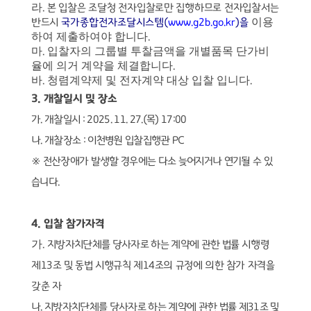
라
.
본 입찰은 조달청 전자입찰로만 집행하므로 전자입찰서는
이용
반드시
국가종합전자조달시스템
(
www.g2b.go.kr
)
을
하여 제출하여야 합니다
.
마
입찰자의 그룹별 투찰금액을 개별품목 단가비
.
율에 의거 계약을 체결합니다
.
바
청렴계약제 및 전자계약 대상 입찰 입니다
.
.
3.
개찰일시 및 장소
가
.
개찰일시
: 2025. 11. 27.(
목
) 17:00
나
.
개찰장소
:
이천병원 입찰집행관
PC
※
전산장애가 발생할 경우에는 다소 늦어지거나 연기될 수 있
습니다
.
4.
입찰 참가자격
가
.
지방자치단체를 당사자로 하는 계약에 관한 법률
시행령
제
13
조 및 동법 시행규칙 제
14
조의 규정에 의한 참가 자격을
갖춘 자
나
.
지방자치단체를 당사자로 하는 계약에 관한 법률 제
31
조 및