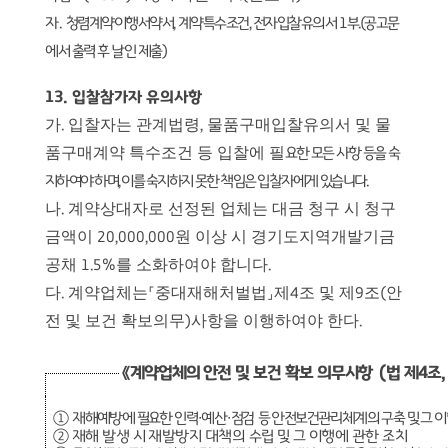
자
.
청렴계약이행서약서
,
계약특수조건
,
전자입찰유의서
1
부
.(
공고문
에서 출력 후 날인 제출
)
13.
입찰참가자 유의사항
가
입찰자는 관계법령
물품구매입찰유의서 및 물
.
,
품구매계약 특수조건 등 입찰에 필
요한
모든 사항 등을 숙
지하여야 하며
,
이를 숙지하지 못한 책임은 입찰자에게 있습니다
.
나
계약상대자로 선정된 업체는 대금 청구 시 청구
.
금액이
원 이상 시 경기도지역개발기금
20,000,000
공채
를 소화하여야 합니다
1.5%
.
다
계약업체는
중대재해처벌법
제
조 및 제
조
안
.
「
」
4
9
(
전 및 보건 확보의무
사항을 이행하여야 한다
)
.
《
계약업체의 안전 및 보건 확보 의무사항
（
법 제
4
조
①
재해예방에 필요한 인력
·
예산
·
점검
등 안전보건관리체계의 구축 및 그 이
②
재해 발생 시 재발방지 대책의 수립 및 그 이행에 관한 조치