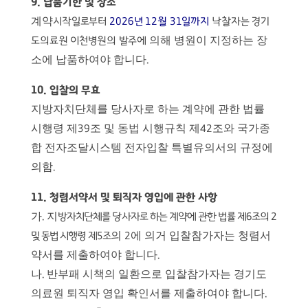
9.
납품기한 및 장소
계약
시작일로부터
2026
년
12
월
31
일까지
낙찰자는
경기
의해 병원이 지정하는 장
도의료원 이천병원의 발주에
소에 납품하여야 합니다
.
10.
입찰의 무효
지방자치단체를 당사자로 하는 계약에 관한 법률
시행령 제
조 및 동법 시행규칙 제
조와 국가종
39
42
합 전자조달시스템 전자입찰 특별유의서의 규정에
의함
.
11.
청렴서약서 및 퇴직자 영입에 관한 사항
가
지
.
방자치단체를 당사자로 하는 계약에 관한 법률 제
6
조의
2
의
에 의거 입찰참가자는 청렴서
및 동법 시행령 제
5
조
2
약서를 제출하여야 합니다
.
나
반부패 시책의 일환으로 입찰참가자는 경기도
.
의료원 퇴직자 영입 확인서를 제출하여야 합니다
.