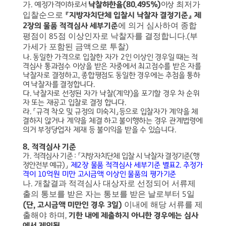
가
최저가
.
예정가격이하로서
낙찰하한율
(80.495%)
이상
입찰순으로
『
지방자치단체 입찰시 낙찰자 결정기준
』
제
에 의거 심사하여 종합
2
장의 물품
적격심사 세부기준
평점이
점 이상인자로 낙찰자를 결정합니다
부
85
.(
가세가 포함된 금액으로 투찰
)
나
.
동일한 가격으로 입찰한 자가
2
인 이상인 경우일 때는 적
격심사 통과점수 이상을 받은 자중에서 최고점수를 받은 자를
낙찰자로 결정하고
,
종합평점도 동일한 경우에는 추첨을 통하
여 낙찰자를 결정합니다
.
다
.
낙찰자로 선정된 자가 낙찰
(
계약
)
을 포기할 경우 차 순위
자 또는 재공고 입찰로 결정 합니다
.
라
.
「
규격 착오 및 규정의 미숙지
」
등으로 입찰자가 계약을 체
결하지 않거나 계약을 체결 하고 불이행하는 경우 관계법령에
의거 부정당업자 제재 등 불이익을 받을 수 있습니다
.
8.
적격심사 기준
가
.
적격심사 기준
:
「
지방자치단체 입찰 시 낙찰자 결정기준
(
행
정안전부 예규
)
」
제
2
장
물품 적격심사 세부기준 별표
2.
추정가
격이
10
억원 미만 고시금액 이상인 물품의 평가기준
나
개찰결과 적격심사 대상자로 선정되어 서류제
.
출의 통보를 받은 자는 통보를 받은 날로부터
일
5
이내에 해당 서류를 제
(
단
,
고시금액 미만인 경우
3
일
)
출해야 하며
,
기한 내에 제출하지 아니한 경우에는 심사
에서 제외됨
.