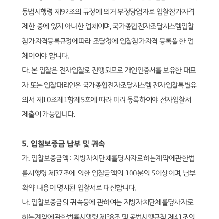
동법시행령 제
92
조의 규정에 의거 부정당업자로 입찰참가자격
제한 중에 있지 아니한 업체이며
,
국가종합전자조달시스템입찰
참가자격등록규정에
따라 조달청에 입찰참가자격 등록을 한 업
체이어야 합니다
.
다
.
본 입찰은 전자입찰로 진행되므로 개인인증서를 보유한 대표
자 또는 입찰대리인은 국가종합전자조달시스템 전자입찰특별유
의서 제
10
조제
1
항제
5
호에 따라 미리 등록하여야 전자입찰서
제출이 가능합니다
.
5.
입찰보증금 납부 및 귀속
가
.
입찰보증금액
:
지방자치단체를당사자로하는계약에관한법
를시행령 제
37
조에 의한 입찰금액의
100
분의
5
이상이며
,
납부
확약 내용이 명시된 입찰서로 대신합니다
.
나
.
입찰보증금의 귀속등에 관하여는 지방자치단체를당사자로
하는계약에관한법률시행령 제
38
조 및 동법시행규칙 제
41
조의