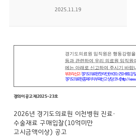
2025.11.19
경기도의료원 임직원은 행동강령을
등과 관련하여 우리 의료원 임직원
에는 아래로 신고하여 주시기 바랍
부조리 신고
:
경기도의료원 핫라인
(
☏
031-250-8811)
및
경기도의료원 홈페이지 부패신고 상담 코너
(http://www.m
경의이 공고 제
2025-23
호
2026
년 경기도의료원 이천병원
진료
·
수술재료 구매입찰
(10
억미만
고시금액이상
)
공고