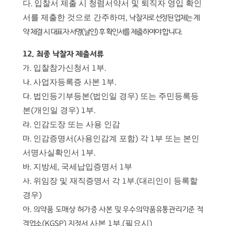
다
입찰서 제출 시 청렴서약서 및 퇴직자 영입 확인
.
서를 제출한 것으로 간주하며
,
낙찰
자로 선정된 업체는 계
약 체결 시 대표자 서명
(
날인
)
후 확인서를 제출하여야
합니다
.
12.
최종 낙찰자 제출서류
입찰참가신청서
부
가
.
1
.
사업자등록증 사본
부
나
.
1
.
법인등기부등본
법인일 경우
또는 주민등록등
다
.
(
)
본
개인일 경우
부
(
) 1
.
인감도장 또는 사용 인감
라
.
인감증명서
사용인감계 포함
각
부 또는 본인
마
.
(
)
1
서명사실확인서
부
1
.
지방세
국세납입증명서
부
바
.
,
1
위임장 및 재직증명서 각
부
대리인이 등록할
사
.
1
.(
경우
)
아
.
의약품 도매상 허가증 사본 및 우수의약품유통관리기준 적
사본
부
필요시
격업소
(KGSP)
지정서
1
.(
)