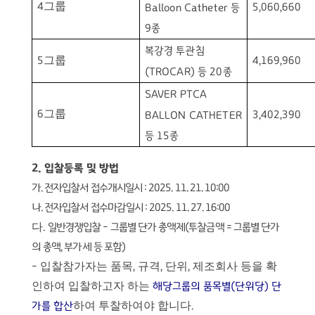
그룹
4
5,060,660
Balloon Catheter
등
9
종
복강경 투관침
그룹
5
4,169,960
(TROCAR)
등
20
종
SAVER PTCA
그룹
6
3,402,390
BALLON CATHETER
등
15
종
2.
입찰등록 및 방법
가
.
전자입찰서 접수개시일시
: 2025. 11. 21. 10:00
나
.
전자입찰서 접수마감일시
: 2025. 11. 27. 16:00
다
.
일반경쟁입찰
-
그룹별 단가 총액제
(
투찰금액
=
그룹별 단가
의 총액
,
부가세 등 포함
)
입찰참가자는 품목
규격
단위
제조회사 등을 확
-
,
,
,
인하여 입찰하고자 하는
해당그룹의 품목별
(
단위당
)
단
하여 투찰하여야 합니다
가를 합산
.