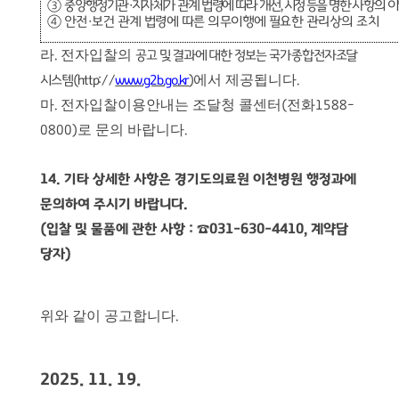
③
중앙행정기관
·
지자체가 관계 법령에 따라 개선
,
시정 등을 명한 사항의 
④
안전
·
보건 관계 법령에 따른 의무이행에 필요한 관리상의 조치
라
전자입찰의
.
공고 및 결과에 대한 정보는 국가종합전자조달
에서 제공됩니다
시스템
(http://
www.g2b.go.kr
)
.
마
전자입찰이용안내는 조달청 콜센터
전화
.
(
1588-
로 문의 바랍니다
0800)
.
14.
기타 상세한 사항은 경기도의료원 이천병원 행정과에
문의하여 주시기 바랍니다
.
(
입찰 및 물품에 관한 사항
:
☎
031-630-4410,
계약담
당자
)
위와 같이 공고합니다
.
2025. 11. 19.