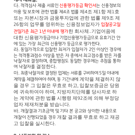
다
.
적격심사 제출 서류인
신용평가등급 확인서
는 신용정보의
제
조 제
항 제
호
이용 및 보호에 관한 법률 제
4
조 법률
4
1
1
또는 자본시장과 금융투자업에 관한 법률 제
조 제
9
항의 업무를 영위하는 신용정보업자가
26
입찰공고일
한 회사체
기업어음에
전일기준 최근
1
년
이내에 평가
․
대한 신용평
가등급이나 기업신용평가등급으로 유효기간 안
에 있는 가장 최근의 신용평가 등급으로 평가한다
.
라
.
동일가격으로 입찰한 최저가 입찰자가
2
인 이상인 경우에
는 적격통과점수 이상을 받은 자 중에서
최고점수를 받은 자를
낙찰자로 결정하며
,
종합평점도 동일한 경우에는 추첨을 통하
결정한다
여 낙찰자를
.
마
.
최종낙찰자로 결정된 업체는 서류를 구비하여
5
일 이내에
계약을 체결하지 않
계약을 체결하여야 하며
,
동 기간내에
을 경우 그 입찰은 무효로 하고
입찰보증금은 당원
,
에 귀속하여야 하며
지방자치단체를 당사자로 하
,
는 계약에 관한 법률 시행령 제
조에 의해 부정당
92
업자 제재처분을 받습니다
.
바
.
개찰결과 기초금액 및 기타 본 공고와 상이한 내용으로
개찰 결과를 무효로 하고 재공
개찰이 진행되었을 경우
고 입찰을 실시한다
.