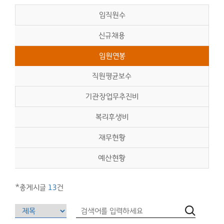
임직원수
신규채용
임원연봉
직원평균보수
기관장업무추진비
복리후생비
재무현황
예산현황
*총게시글
13
건