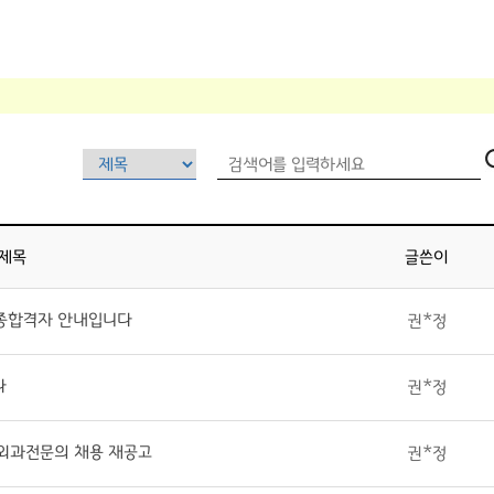
제목
글쓴이
 최종합격자 안내입니다
권*정
다
권*정
 외과전문의 채용 재공고
권*정