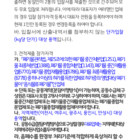
출하면 동일인이
2
통의 입찰서를 제출한 것으로 간주되어
모
두 무효 입찰로 처리됩니다
.
이에 따라 대표자가 여러명인 업체
의 경우 입찰 참가자격 등록시 대표자 전원을 등록하여야 하며
현재
1
인만 등록된 경우 변경등록을 하여야 합니다
.
바
입찰서에 산출내역서를 첨부하지 않는
.
단가입찰
입니다
(kg
당 단가
)
대상 용역
.
3.
견적제출 참가자격
「
폐기물관리법
」
제
25
조에 의한 폐기물 중간처분업
(1251),
폐기
가
.
물 최종처분업
(1388),
폐기물 종합처분업
(1143),
폐기물 중간재활용
업
(6770),
폐기물 종합재활용업
(6786),
폐기물 최종재활용업
(6778)
중 하나 이상의 허가를 득한 업체로 허가증의 영업대상 폐기
물이
‟
음식물류 폐기물
”
인 업체
※
단독 또는 공동계약
(
분담이행방식
)
이 가능하며
,
공동수급체 구
성원은 대표사 포함
2
개사 이하로 구성하여야 하며
,
대표사는 폐기
물중간처분업체 또는 폐기물중간재활용업체 또는 폐기물종합처
분업체 또는 폐기물종합재활용업체이어야 합니다
.
나
.
지역제한
(
이천시
,
여주시
,
광주시
,
용인시
,
안성시
)
대상
용역
입니다
.
다
.
공동수급
(
분담이행방식
)
으로 구성 할 경우
대표업체는
지역제한 대상
지역에 주된 사업소를 두어야 합니다
.
라
.
음폐수를 환경부 처리기준에 적합하게 육상처리 할 수