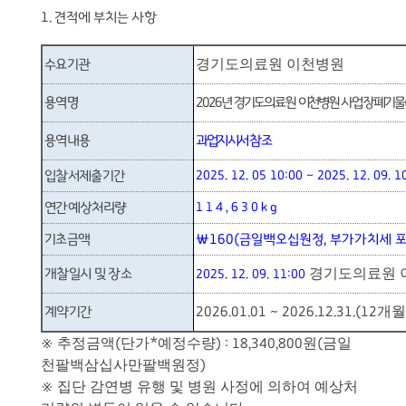
1.
견적에 부치는 사항
경기도의료원 이천병원
수요기관
용역명
2026
년 경기도의료원 이천병원 사업장폐기물
용역내용
과업지시서 참조
입찰서제출기간
2025. 12. 05 10:00 ~ 2025. 12. 09. 1
연간예상처리량
114,630kg
기초금액
₩
160(
금일백오십원정
,
부가가치세 
경기도의료원 
개찰일시 및 장소
2025. 12. 09. 11:00
개월
계약기간
2026.01.01 ~ 2026.12.31.(12
추정금액
단가
예정수량
원
금일
※
(
*
) : 18,340,800
(
천팔백삼십사만팔백원정
)
집단 감연병 유행 및 병원 사정에 의하여 예상처
※