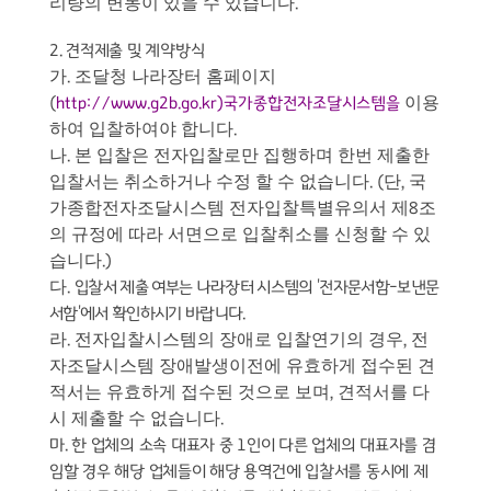
리량의 변동이 있을 수 있습니다
.
2.
견적제출 및 계약방식
가
조달청 나라장터 홈페이지
.
이용
(
http://www.g2b.go.kr)
국가종합전자조달시스템을
하여 입찰하여야 합니다
.
나
본 입찰은 전자입찰로만 집행하며 한번 제출한
.
입찰서는 취소하거나 수정 할 수 없습니다
단
국
. (
,
가종합전자조달시스템 전자입찰특별유의서 제
조
8
의 규정에 따라 서면으로 입찰취소를 신청할 수 있
습니다
.)
다
.
입찰서 제출 여부는 나라장터 시스템의
'
전자문서함
-
보낸문
서함
'
에서 확인하시기 바랍니다
.
라
전자입찰시스템의 장애로 입찰연기의 경우
전
.
,
자조달시스템 장애발생이전에 유효하게 접수된 견
적서는 유효하게 접수된 것으로 보며
견적서를 다
,
시 제출할 수 없습니다
.
마
.
한 업체의 소속 대표자 중
1
인이 다른 업체의 대표자를 겸
임할 경우 해당 업체들이 해당 용역건에 입찰서를 동시에 제