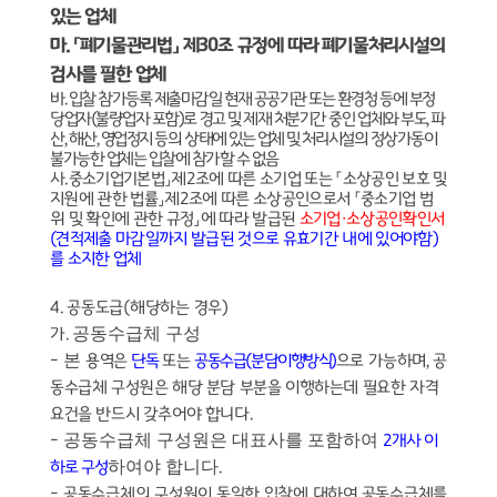
있는 업체
마
.
「
폐기물관리법
」
제
30
조 규정에 따라 폐기물처리시설의
검사를 필한 업체
바
.
입찰 참가등록 제출마감일 현재 공공기관 또는 환경청 등에 부정
당업자
(
불량업자 포함
)
로 경고 및 제재 처분기간 중인 업체와 부도
,
파
산
,
해산
,
영업정지 등의 상태에 있는 업체 및 처리시설의 정상가동이
불가능한 업체는 입찰에 참가할 수 없음
사
.
중소기업기본법
」
제
2
조에 따른 소기업 또는
「
소상공인 보호 및
지원에 관한 법률
」
제
2
조에 따른 소상공인으로서
「
중소기업 범
위 및 확인에 관한 규정
」
에 따라 발급된
소기업
·
소상공인확인서
(
견적제출 마감일까지 발급된 것으로 유효기간 내에 있어야함
)
를 소지한 업체
4.
공동도급
(
해당하는 경우
)
공동수급체 구성
가
.
본
-
용역은
단독
또는
공동수급
(
분담이행방식
)
으로 가능하며
,
공
동수급체 구성원은 해당 분담 부분을 이행하는데 필요한 자격
요건을 반드시 갖추어야 합니다
.
공동수급체 구성원은 대표사를 포함하여
-
2
개사 이
하여야 합니다
하로 구성
.
-
공동수급체의 구성원이 동일한 입찰에 대하여 공동수급체를