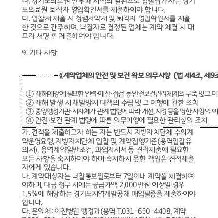
나
.
경기도의료원 반부패 시책의 일환으로 입찰참가자는 경기
도의료원 퇴직자 영입확인서를 제출하여야 합니다
.
다
.
입찰서 제출 시 청렴서약서 및 퇴직자 영입확인서를 제출
한 것으로 간주하며
,
낙찰자로 결정된 업체는 계약 체결 시 대
표자 서명 후 제출하여야 합니다
.
9.
기타 사항
《
계약업체의 안전 및 보건 확보 의무사항
（
법 제
4
조
,
제
9
①
재해예방에 필요한 인력
·
예산
·
점검
등 안전보건관리체계의 구축 및 그 이
②
재해 발생 시 재발방지 대책의 수립 및 그 이행에 관한 조치
③
중앙행정기관
·
지자체가 관계 법령에 따라 개선
,
시정 등을 명한 사항의 
④
안전
·
보건 관계 법령에 따른 의무이행에 필요한 관리상의 조치
가
.
견적을 제출하고자 하는 자는 반드시 지방자치단체 수의계
약운영요령
,
지방자치단체
입찰 및 계약집행기준
(
용역입찰유
의서
),
용역계약일반조건
,
과업지시서 등 견적제출에 필요한
모든 사항을
숙지하여야 하며 숙지하지 못한 책임은 견적제출
자에게 있습니다
.
나
.
계약대상자는 낙찰통보일로부터
7
일이내 계약을 체결하여
야하며
,
대금 청구 시에는 공급가액
2,000
만원 이상일 경우
1.5%
에 해당하는 경기도
지역개발공채 매입필증을 제출하여야
합니다
.
다
.
문의처
:
이천병원
행정과
(
용역
T.031-630-4408,
계약