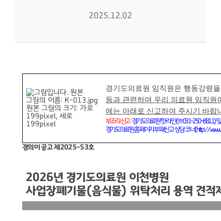
2025.12.02
경기도의료원 임직원은 행동강령을
등과 관련하여 우리 의료원 임직원
에는 아래로 신고하여 주시기 바랍
부조리 신고
:
경기도의료원 핫라인
(
☏
031-250-8811)
및
경기도의료원 홈페이지 부패신고 상담 코너
(http://www.m
경의이 공고 제
2025-53
호
2026
년 경기도의료원 이천병원
사업장폐기물
(
음식물
)
위탁처리 용역 견적