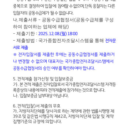
중복으로 결정하여 입찰에
참여할 수 없으며
,
단독 응찰자는 다른
입찰자의 공동수급체가 될 수 없습니다
.
제출서류
공동수급협정서
공동수급체를 구성
나
.
-
(
하여 참여하는 업체에 해당
)
제출기한
-
:
2025. 12. 08.(
월
) 18:00
제출방법
국가종합전자조달시스템을 통해
-
:
전자문
서로 제출
※
전자입찰서를 제출한 후에는 공동수급협정서를 제출하거
나 변경할 수 없으며 대표자는
국가종합전자조달시스템에서
공동수급협정서의 승인 여부를 확인하여야 합니다
.
5.
견적제출 참가신청 및 입찰보증금
가
.
본 견적 제출은 전자입찰로서 국가종합전자조달시스템 자격등
록증상의 내용에 따라 견적제출에 참가하는 것으로 합니다
.
나
.
입찰보증금 납부대상 아닙니다
.
6.
견적
(
입찰
)
서 제출의 무효
가
.
지방자치단체를 당사자로 하는 계약에 관한 법률시행령 제
39
조 및 같은법 시행규칙 제
42
조
,
지방자치단체 입찰 및 계약
집행기준의 규정에 의합니다
.