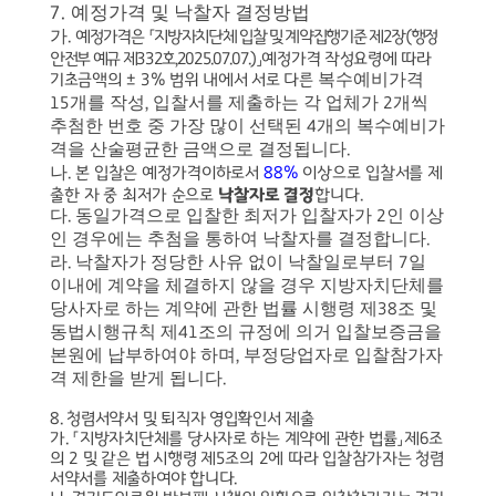
예정가격 및 낙찰자 결정방법
7.
가
.
예정가격은
「
지방자치단체 입찰 및 계약집행기준 제
2
장
(
행정
안전부 예규 제
332
호
,2025.07.07.)
」
예정가격 작성요령에 따라
복수예비가격
기초금액의
± 3%
범위 내에서 서로 다른
개를 작성
입찰서를 제출하는 각 업체가
개씩
15
,
2
추첨한 번호 중 가장 많이 선택된
개의 복수예비가
4
격을 산술평균한 금액으로 결정됩니다
.
나
.
본 입찰은 예정가격이하로서
88%
이상으로 입찰서를 제
출한 자 중 최저가 순으로
낙찰자로 결정
합니다
.
다
동일가격으로 입찰한 최저가 입찰자가
인 이상
.
2
인 경우에는 추첨을 통하여 낙찰자를 결정합니다
.
라
낙찰자가 정당한 사유 없이 낙찰일로부터
일
.
7
이내에 계약을 체결하지 않을 경우 지방자치단체를
당사자로 하는 계약에 관한 법률 시행령 제
조 및
38
동법시행규칙 제
조의 규정에 의거 입찰보증금을
41
본원에 납부하여야 하며
부정당업자로 입찰참가자
,
격 제한을 받게 됩니다
.
8.
청렴서약서 및 퇴직자 영입확인서 제출
가
.
「
지방자치단체를 당사자로 하는 계약에 관한 법률
」
제
6
조
의
2
및 같은 법 시행령 제
5
조의
2
에 따라 입찰참가자는 청렴
서약서를 제출하여야 합니다
.