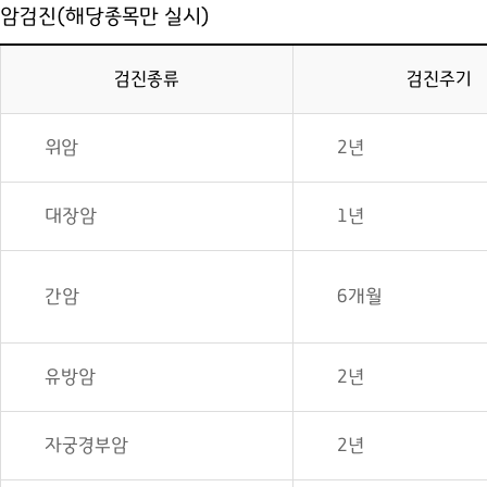
암검진(해당종목만 실시)
검진종류
검진주기
위암
2년
대장암
1년
간암
6개월
유방암
2년
자궁경부암
2년