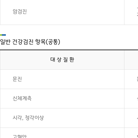
암검진
일반 건강검진 항목(공통)
대 상 질 환
문진
신체계측
시각, 청각이상
고혈압