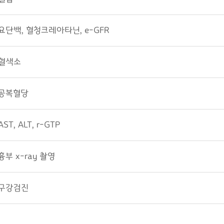
요단백, 혈청크레아타닌, e-GFR
혈색소
공복혈당
AST, ALT, r-GTP
흉부 x-ray 촬영
구강검진