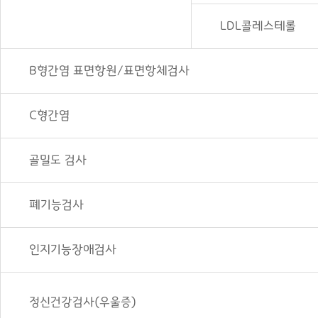
LDL콜레스테롤
B형간염 표면항원/표면항체검사
C형간염
골밀도 검사
폐기능검사
인지기능장애검사
정신건강검사(우울증)