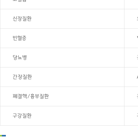
신장질환
빈혈증
당뇨병
간장질환
폐결핵/흉부질환
구강질환