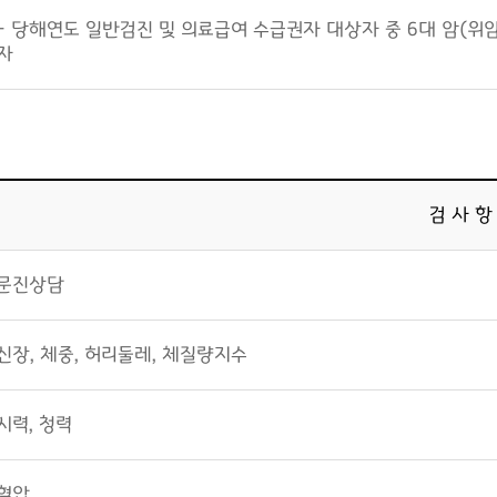
- 당해연도 일반검진 및 의료급여 수급권자 대상자 중 6대 암(위암
자
검 사 항
문진상담
신장, 체중, 허리둘레, 체질량지수
시력, 청력
혈압