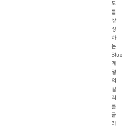
도
를
상
징
하
는
Blue
계
열
의
컬
러
를
글
라