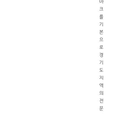
마
크
를
기
본
으
로
경
기
도
지
역
의
전
문