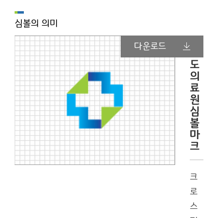
심볼의 의미
경
다운로드
기
도
의
료
원
심
볼
마
크
크
로
스