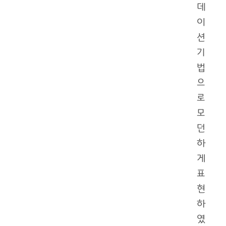
데
이
션
기
법
으
로
모
던
하
게
표
현
하
였