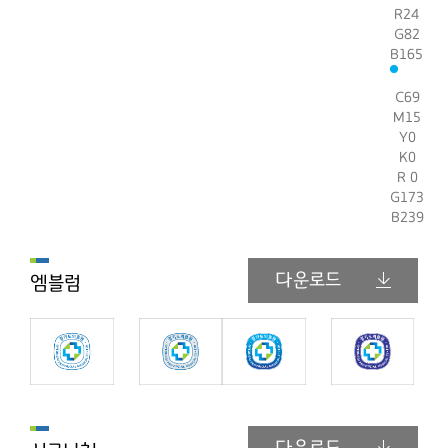
R24
G82
B165
C69
M15
Y0
K0
R 0
G173
B239
다운로드
엠블럼