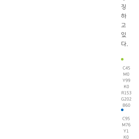
징
하
고
있
다.
C45
M0
Y99
K0
R153
G202
B60
C95
M76
Y1
K0