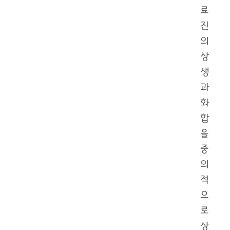
료
진
의
상
생
과
화
합
을
중
의
적
으
로
상