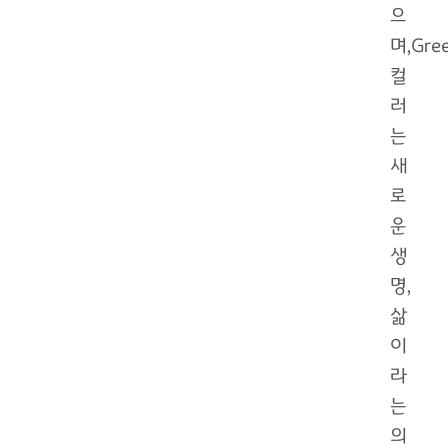
으
며,Gre
컬
러
는
새
로
운
생
명,
삶
이
라
는
의