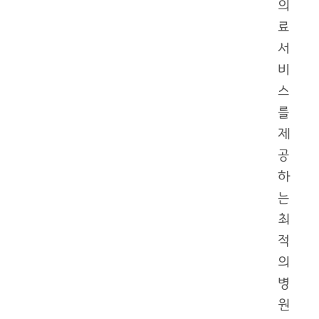
의
료
서
비
스
를
제
공
하
는
최
적
의
병
원