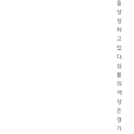
을
상
징
하
고
있
다.
심
볼
의
색
상
은
경
기