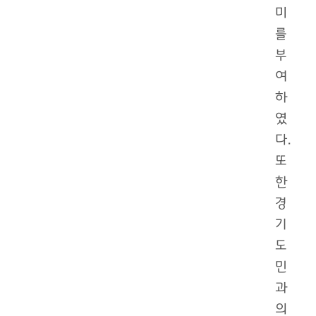
미
를
부
여
하
였
다.
또
한
경
기
도
민
과
의