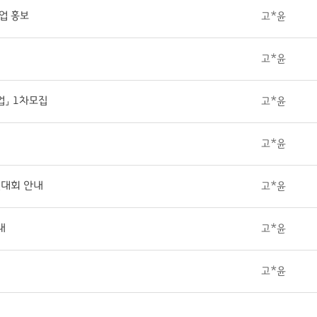
업 홍보
고*윤
고*윤
업」 1차모집
고*윤
고*윤
진대회 안내
고*윤
내
고*윤
고*윤