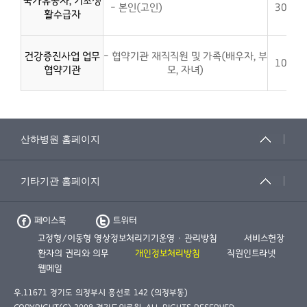
국가유공자, 기초생
- 본인(고인)
30%
활수급자
건강증진사업 업무
- 협약기관 재직직원 및 가족(배우자, 부
10%
협약기관
모, 자녀)
페이스북
트위터
고정형/이동형 영상정보처리기기운영 · 관리방침
서비스헌장
환자의 권리와 의무
개인정보처리방침
직원인트라넷
웹메일
우.11671 경기도 의정부시 흥선로 142 (의정부동)