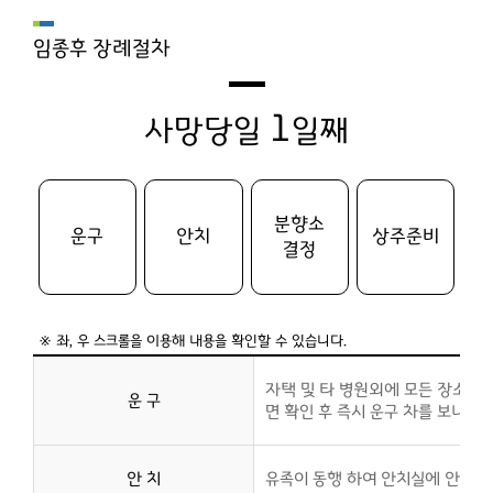
임종후 장례절차
1
사망당일
일째
분향소
운구
안치
상주준비
결정
자택 및 타 병원외에 모든 장소에서 
운 구
면 확인 후 즉시 운구 차를 보내 드
안 치
유족이 동행 하여 안치실에 안치 합