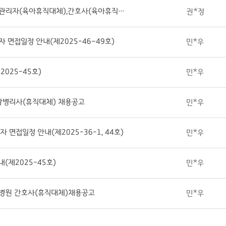
돌봄의료센터(작업치료사),조리(공무직),보건관리자(육아휴직대체),간호사(육아휴직대체)( 채용면접 최...
권*정
 면접일정 안내(제2025-46~49호)
민*우
025-45호)
민*우
임상병리사(휴직대체) 채용공고
민*우
면접일정 안내(제2025-36-1, 44호)
민*우
(제2025-45호)
민*우
 안성병원 간호사(휴직대체)채용공고
민*우