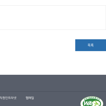
목록
직원인트라넷
웹메일