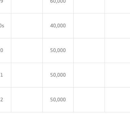
19
60,000
0s
40,000
90
50,000
91
50,000
92
50,000