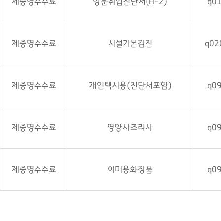
제증명수수료
방문취업진단서(H-2)
q0
제증명수수료
시설기본검진
q02
제증명수수료
개인택시용(진단서포함)
q0
제증명수수료
영양사조리사
q0
제증명수수료
이미용화장품
q0