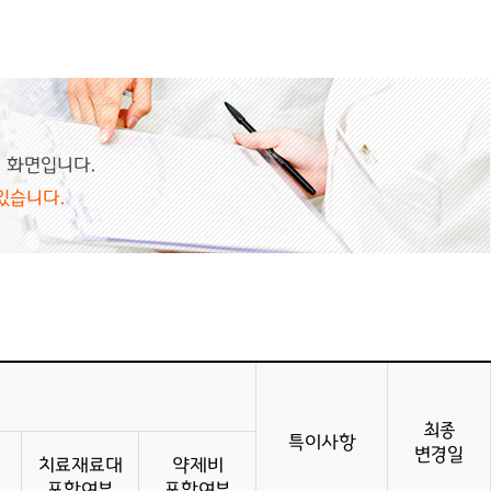
색 화면입니다.
있습니다.
최종
특이사항
변경일
치료재료대
약제비
포함여부
포함여부