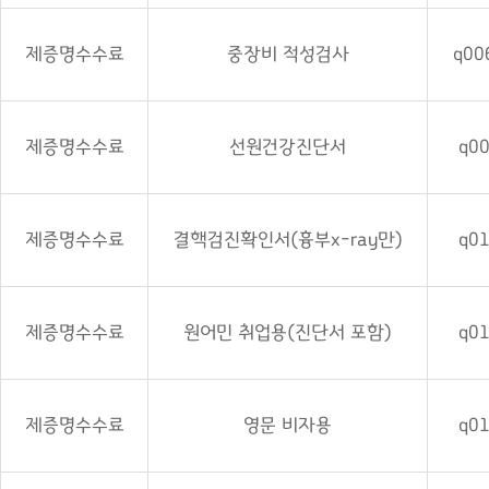
제증명수수료
중장비 적성검사
q00
제증명수수료
선원건강진단서
q0
제증명수수료
결핵검진확인서(흉부x-ray만)
q0
제증명수수료
원어민 취업용(진단서 포함)
q0
제증명수수료
영문 비자용
q0