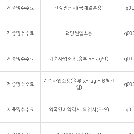
제증명수수료
건강진단서(국제결혼용)
q0
제증명수수료
요양원입소용
q01
제증명수수료
기숙사입소용(흉부 x-ray만)
q01
기숙사입소용(흉부 x-ray + B형간
제증명수수료
q01
염)
제증명수수료
외국인마약검사 확인서(E-9)
q0