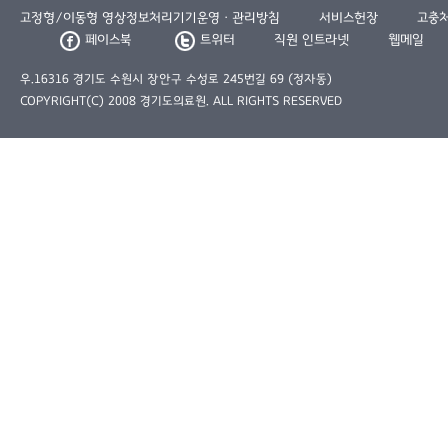
고정형/이동형 영상정보처리기기운영ㆍ관리방침
서비스헌장
고충
페이스북
트위터
직원 인트라넷
웹메일
우.16316 경기도 수원시 장안구 수성로 245번길 69 (정자동)
COPYRIGHT(C) 2008 경기도의료원. ALL RIGHTS RESERVED