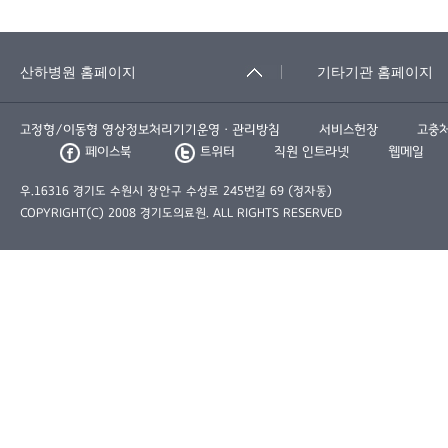
고정형/이동형 영상정보처리기기운영ㆍ관리방침
서비스헌장
고충
페이스북
트위터
직원 인트라넷
웹메일
우.16316 경기도 수원시 장안구 수성로 245번길 69 (정자동)
COPYRIGHT(C) 2008 경기도의료원. ALL RIGHTS RESERVED